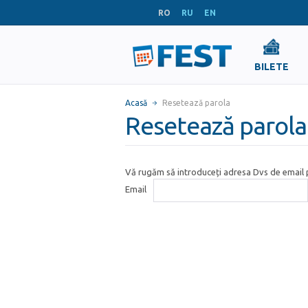
RO
RU
EN
BILETE
Acasă
Resetează parola
Resetează parola
Vă rugăm să introduceți adresa Dvs de email p
Email