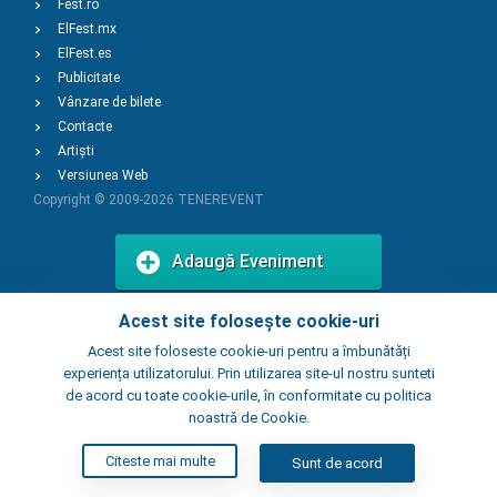
Fest.ro
ElFest.mx
ElFest.es
Publicitate
Vânzare de bilete
Contacte
Artiști
Versiunea Web
Copyright © 2009-2026
TENEREVENT
Adaugă Eveniment
Acest site folosește cookie-uri
Adaugă Local
Acest site foloseste cookie-uri pentru a îmbunătăți
experiența utilizatorului. Prin utilizarea site-ul nostru sunteti
de acord cu toate cookie-urile, în conformitate cu politica
noastră de Cookie.
Citeste mai multe
Sunt de acord