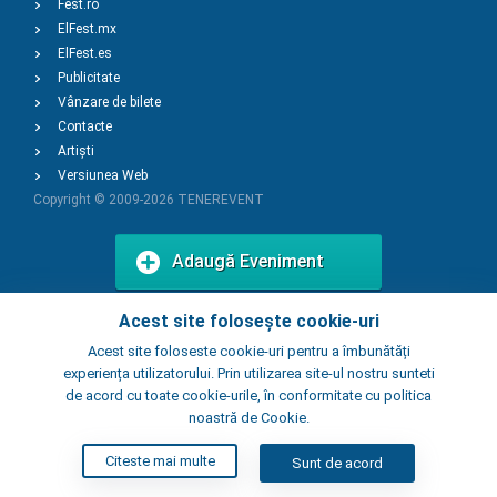
Fest.ro
ElFest.mx
ElFest.es
Publicitate
Vânzare de bilete
Contacte
Artiști
Versiunea Web
Copyright © 2009-2026
TENEREVENT
Adaugă Eveniment
Acest site folosește cookie-uri
Adaugă Local
Acest site foloseste cookie-uri pentru a îmbunătăți
experiența utilizatorului. Prin utilizarea site-ul nostru sunteti
de acord cu toate cookie-urile, în conformitate cu politica
noastră de Cookie.
Citeste mai multe
Sunt de acord