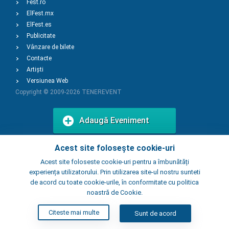
Fest.ro
ElFest.mx
ElFest.es
Publicitate
Vânzare de bilete
Contacte
Artiști
Versiunea Web
Copyright © 2009-2026
TENEREVENT
Adaugă Eveniment
Acest site folosește cookie-uri
Adaugă Local
Acest site foloseste cookie-uri pentru a îmbunătăți
experiența utilizatorului. Prin utilizarea site-ul nostru sunteti
de acord cu toate cookie-urile, în conformitate cu politica
noastră de Cookie.
Citeste mai multe
Sunt de acord