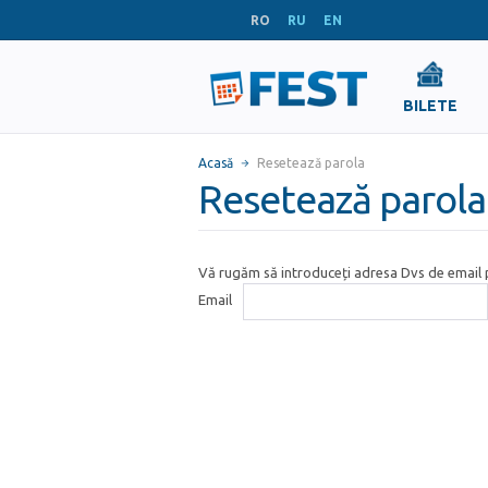
RO
RU
EN
BILETE
Acasă
Resetează parola
Resetează parola
Vă rugăm să introduceți adresa Dvs de email p
Email