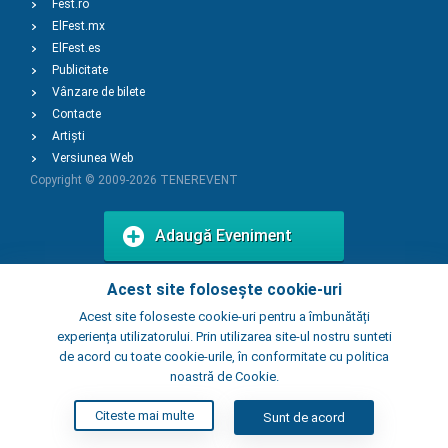
Fest.ro
ElFest.mx
ElFest.es
Publicitate
Vânzare de bilete
Contacte
Artiști
Versiunea Web
Copyright © 2009-2026
TENEREVENT
Adaugă Eveniment
Acest site folosește cookie-uri
Adaugă Local
Acest site foloseste cookie-uri pentru a îmbunătăți
experiența utilizatorului. Prin utilizarea site-ul nostru sunteti
de acord cu toate cookie-urile, în conformitate cu politica
noastră de Cookie.
Citeste mai multe
Sunt de acord