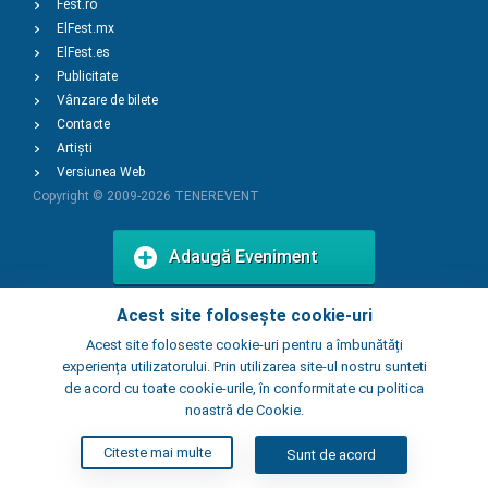
Fest.ro
ElFest.mx
ElFest.es
Publicitate
Vânzare de bilete
Contacte
Artiști
Versiunea Web
Copyright © 2009-2026
TENEREVENT
Adaugă Eveniment
Acest site folosește cookie-uri
Adaugă Local
Acest site foloseste cookie-uri pentru a îmbunătăți
experiența utilizatorului. Prin utilizarea site-ul nostru sunteti
de acord cu toate cookie-urile, în conformitate cu politica
noastră de Cookie.
Citeste mai multe
Sunt de acord