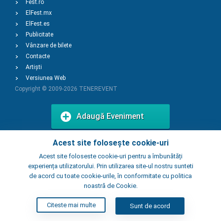
Fest.ro
ElFest.mx
ElFest.es
Publicitate
Vânzare de bilete
Contacte
Artiști
Versiunea Web
Copyright © 2009-2026
TENEREVENT
Adaugă Eveniment
Acest site folosește cookie-uri
Adaugă Local
Acest site foloseste cookie-uri pentru a îmbunătăți
experiența utilizatorului. Prin utilizarea site-ul nostru sunteti
de acord cu toate cookie-urile, în conformitate cu politica
noastră de Cookie.
Citeste mai multe
Sunt de acord