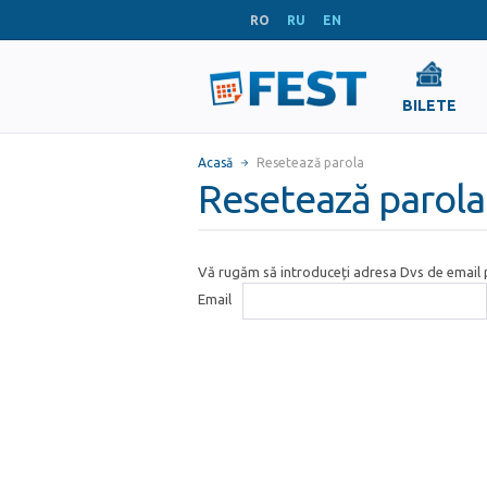
RO
RU
EN
BILETE
Acasă
Resetează parola
Resetează parola
Vă rugăm să introduceți adresa Dvs de email p
Email