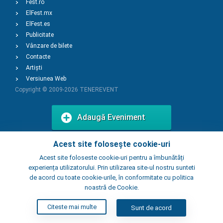
Fest.ro
ElFest.mx
ElFest.es
Publicitate
Vânzare de bilete
Contacte
Artiști
Versiunea Web
Copyright © 2009-2026
TENEREVENT
Adaugă Eveniment
Acest site folosește cookie-uri
Adaugă Local
Acest site foloseste cookie-uri pentru a îmbunătăți
experiența utilizatorului. Prin utilizarea site-ul nostru sunteti
de acord cu toate cookie-urile, în conformitate cu politica
noastră de Cookie.
Citeste mai multe
Sunt de acord