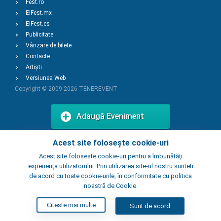
Fest.ro
ElFest.mx
ElFest.es
Publicitate
Vânzare de bilete
Contacte
Artiști
Versiunea Web
Copyright © 2009-2026
TENEREVENT
Adaugă Eveniment
Acest site folosește cookie-uri
Adaugă Local
Acest site foloseste cookie-uri pentru a îmbunătăți
experiența utilizatorului. Prin utilizarea site-ul nostru sunteti
de acord cu toate cookie-urile, în conformitate cu politica
noastră de Cookie.
Citeste mai multe
Sunt de acord