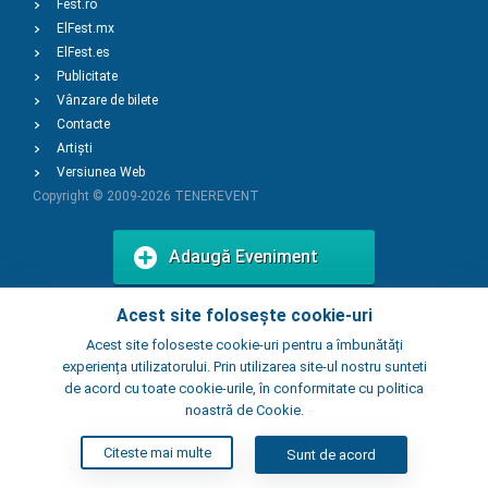
Fest.ro
ElFest.mx
ElFest.es
Publicitate
Vânzare de bilete
Contacte
Artiști
Versiunea Web
Copyright © 2009-2026
TENEREVENT
Adaugă Eveniment
Acest site folosește cookie-uri
Adaugă Local
Acest site foloseste cookie-uri pentru a îmbunătăți
experiența utilizatorului. Prin utilizarea site-ul nostru sunteti
de acord cu toate cookie-urile, în conformitate cu politica
noastră de Cookie.
Citeste mai multe
Sunt de acord