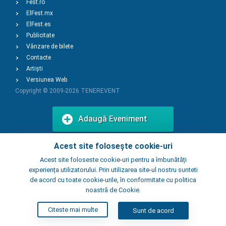
Fest.ro
ElFest.mx
ElFest.es
Publicitate
Vânzare de bilete
Contacte
Artiști
Versiunea Web
Copyright © 2009-2026
TENEREVENT
Adaugă Eveniment
Acest site folosește cookie-uri
Adaugă Local
Acest site foloseste cookie-uri pentru a îmbunătăți
experiența utilizatorului. Prin utilizarea site-ul nostru sunteti
de acord cu toate cookie-urile, în conformitate cu politica
noastră de Cookie.
Citeste mai multe
Sunt de acord