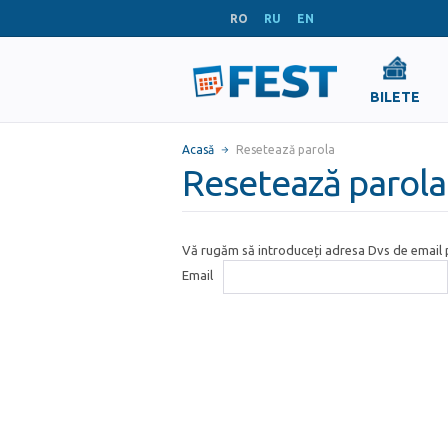
RO
RU
EN
BILETE
Acasă
Resetează parola
Resetează parola
Vă rugăm să introduceți adresa Dvs de email p
Email