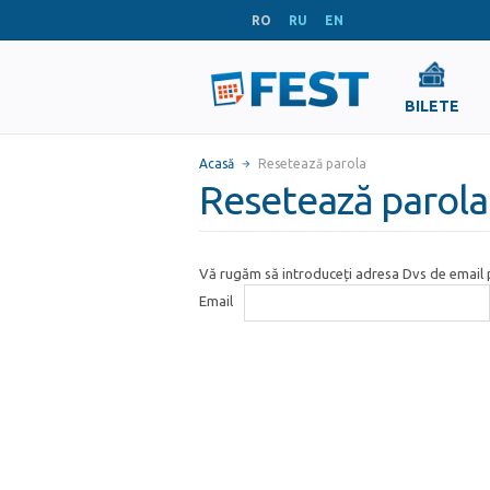
RO
RU
EN
BILETE
Acasă
Resetează parola
Resetează parola
Vă rugăm să introduceți adresa Dvs de email p
Email