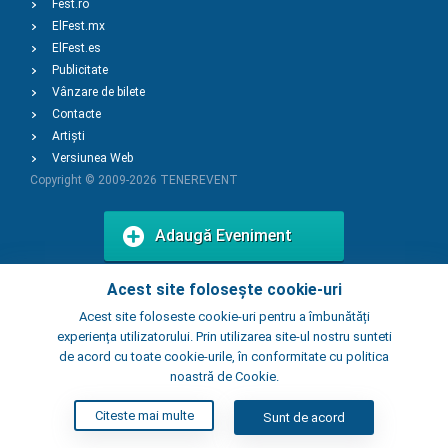
Fest.ro
ElFest.mx
ElFest.es
Publicitate
Vânzare de bilete
Contacte
Artiști
Versiunea Web
Copyright © 2009-2026
TENEREVENT
Adaugă Eveniment
Acest site folosește cookie-uri
Adaugă Local
Acest site foloseste cookie-uri pentru a îmbunătăți
experiența utilizatorului. Prin utilizarea site-ul nostru sunteti
de acord cu toate cookie-urile, în conformitate cu politica
noastră de Cookie.
Citeste mai multe
Sunt de acord