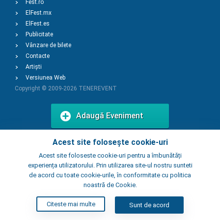
Fest.ro
ElFest.mx
ElFest.es
Publicitate
Vânzare de bilete
Contacte
Artiști
Versiunea Web
Copyright © 2009-2026
TENEREVENT
Adaugă Eveniment
Acest site folosește cookie-uri
Adaugă Local
Acest site foloseste cookie-uri pentru a îmbunătăți
experiența utilizatorului. Prin utilizarea site-ul nostru sunteti
de acord cu toate cookie-urile, în conformitate cu politica
noastră de Cookie.
Citeste mai multe
Sunt de acord