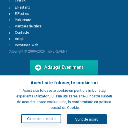
Fest.ro
ElFest.mx
ElFest.es
Publicitate
Vânzare de bilete
Contacte
Artiști
Versiunea Web
Copyright © 2009-2026
TENEREVENT
Adaugă Eveniment
Acest site folosește cookie-uri
Adaugă Local
Acest site foloseste cookie-uri pentru a îmbunătăți
experiența utilizatorului. Prin utilizarea site-ul nostru sunteti
de acord cu toate cookie-urile, în conformitate cu politica
noastră de Cookie.
Citeste mai multe
Sunt de acord