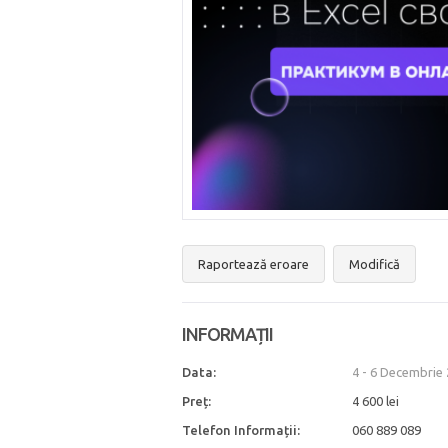
Raportează eroare
Modifică
INFORMAȚII
Data:
4 - 6 Decembrie
Preț:
4 600 lei
Telefon Informații:
060 889 089