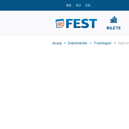
RO
RU
EN
BILETE
Acasă
Evenimente
Traininguri
Cum cr