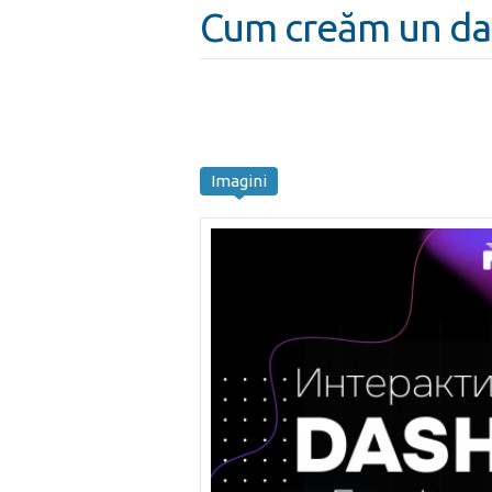
Cum creăm un das
Imagini