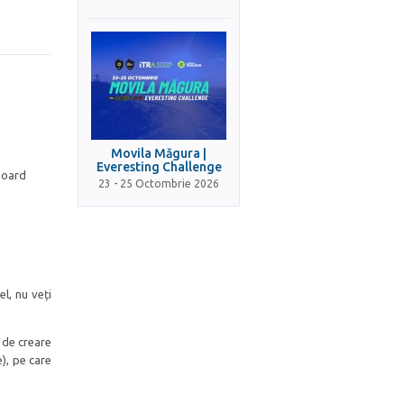
Movila Măgura |
Everesting Challenge
hboard
23 - 25 Octombrie 2026
l, nu veți
 de creare
e), pe care