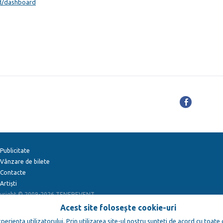
md/dashboard
Publicitate
Vânzare de bilete
Contacte
Artiști
yright © 2009-2026
TENEREVENT
Acest site folosește cookie-uri
eriența utilizatorului. Prin utilizarea site-ul nostru sunteti de acord cu toate