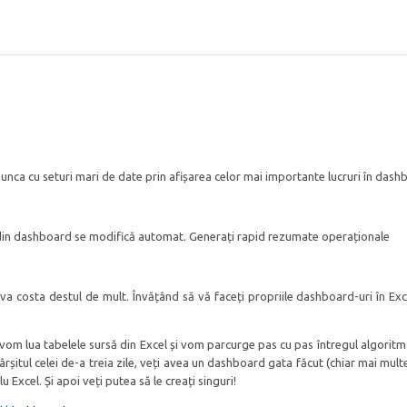
 munca cu seturi mari de date prin afișarea celor mai importante lucruri în das
 din dashboard se modifică automat. Generați rapid rezumate operaționale
 costa destul de mult. Învățând să vă faceți propriile dashboard-uri în Exce
, vom lua tabelele sursă din Excel și vom parcurge pas cu pas întregul algoritm
fârșitul celei de-a treia zile, veți avea un dashboard gata făcut (chiar mai mult
lu Excel. Și apoi veți putea să le creați singuri!