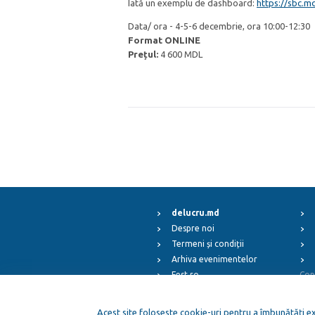
Iată un exemplu de dashboard:
https://sbc.
Data/ ora - 4-5-6 decembrie, ora 10:00-12:30
Format ONLINE
Prețul:
4 600 MDL
delucru.md
Despre noi
Termeni și condiții
Arhiva evenimentelor
Fest.ro
Cop
ElFest.mx
ElFest.es
Acest site foloseste cookie-uri pentru a îmbunătăți exp