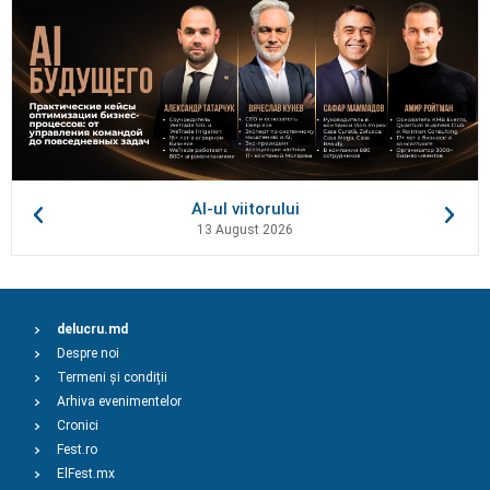
AI-ul viitorului
13 August 2026
delucru.md
Despre noi
Termeni și condiții
Arhiva evenimentelor
Cronici
Fest.ro
ElFest.mx