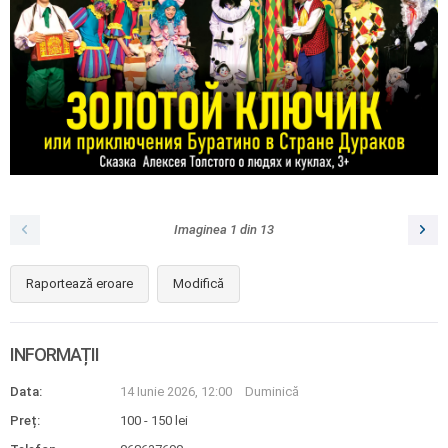
Imaginea
1
din
13
Raportează eroare
Modifică
INFORMAȚII
Data:
14 Iunie 2026, 12:00
Duminică
Preț:
100 - 150 lei