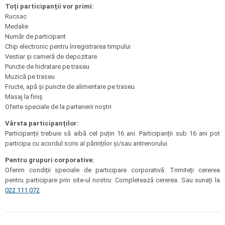
Toți participanții vor primi:
Rucsac
Medalie
Număr de participant
Chip electronic pentru înregistrarea timpului
Vestiar și cameră de depozitare
Puncte de hidratare pe traseu
Muzică pe traseu
Fructe, apă și puncte de alimentare pe traseu
Masaj la finiș
Oferte speciale de la partenerii noștri
Vârsta participanților:
Participanții trebuie să aibă cel puțin 16 ani. Participanții sub 16 ani pot
participa cu acordul scris al părinților și/sau antrenorului.
Pentru grupuri corporative:
Oferim condiții speciale de participare corporativă. Trimiteți cererea
pentru participare prin site-ul nostru: Completează cererea. Sau sunați la
022 111 072