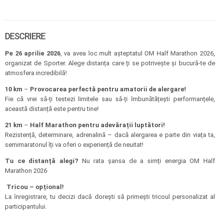
DESCRIERE
Pe 26 aprilie 2026
, va avea loc mult așteptatul OM Half Marathon 2026,
organizat de Sporter. Alege distanța care ți se potrivește și bucură-te de
atmosfera incredibilă!
10 km
–
Provocarea perfectă pentru amatorii de alergare!
Fie că vrei să-ți testezi limitele sau să-ți îmbunătățești performanțele,
această distanță este pentru tine!
21 km
–
Half Marathon pentru adevărații luptători!
Rezistență, determinare, adrenalină – dacă alergarea e parte din viața ta,
semimaratonul îți va oferi o experiență de neuitat!
Tu ce distanță alegi?
Nu rata șansa de a simți energia OM Half
Marathon 2026
Tricou – opțional!
La înregistrare, tu decizi dacă dorești să primești tricoul personalizat al
participantului.