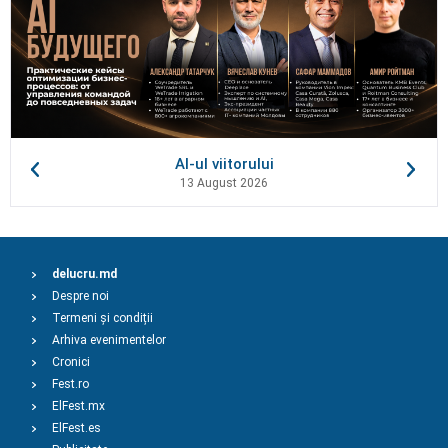
AI-ul viitorului
13 August 2026
delucru.md
Despre noi
Termeni și condiții
Arhiva evenimentelor
Cronici
Fest.ro
ElFest.mx
ElFest.es