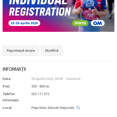
Raportează eroare
Modifică
INFORMAȚII
Data:
26 Aprilie 2026, 09:00
Duminică
Preț:
550 - 800 lei
Telefon
022 111 072
Informații:
Locul:
Piaţa Marii Adunări Naţionale