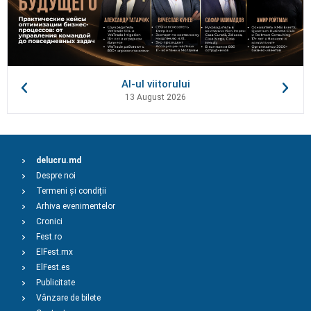
AI-ul viitorului
13 August 2026
delucru.md
Despre noi
Termeni și condiții
Arhiva evenimentelor
Cronici
Fest.ro
ElFest.mx
ElFest.es
Publicitate
Vânzare de bilete