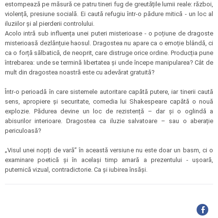
estompează pe măsură ce patru tineri fug de greutățile lumii reale: război,
violență, presiune socială. Ei caută refugiu într-o pădure mitică - un loc al
iluziilor și al pierderii controlului.
Acolo intră sub influența unei puteri misterioase - o poțiune de dragoste
misterioasă dezlănțuie haosul. Dragostea nu apare ca o emoție blândă, ci
ca o forță sălbatică, de neoprit, care distruge orice ordine. Producția pune
întrebarea: unde se termină libertatea și unde începe manipularea? Cât de
mult din dragostea noastră este cu adevărat gratuită?
Într-o perioadă în care sistemele autoritare capătă putere, iar tinerii caută
sens, apropiere și securitate, comedia lui Shakespeare capătă o nouă
explozie. Pădurea devine un loc de rezistență – dar și o oglindă a
abisurilor interioare. Dragostea ca iluzie salvatoare – sau o aberație
periculoasă?
„Visul unei nopți de vară” în această versiune nu este doar un basm, ci o
examinare poetică și în același timp amară a prezentului - uşoară,
puternică vizual, contradictorie. Ca și iubirea însăși.