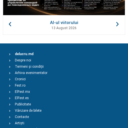
AI-ul viitorului
13 August 2026
delucru.md
Despre noi
Termeni și condiții
Arhiva evenimentelor
Cronici
Fest.ro
ElFest.mx
ElFest.es
Publicitate
Vânzare de bilete
Contacte
Artiști