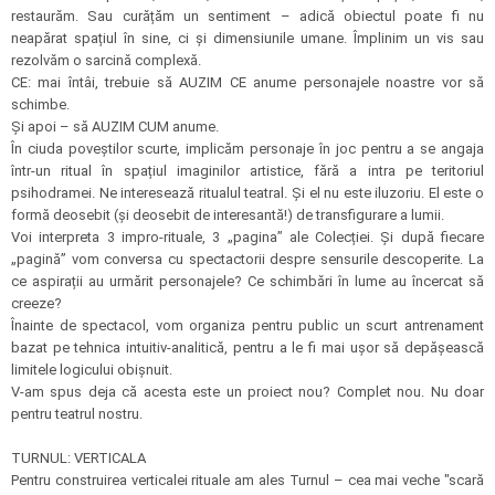
restaurăm. Sau curățăm un sentiment – adică obiectul poate fi nu
neapărat spațiul în sine, ci și dimensiunile umane. Împlinim un vis sau
rezolvăm o sarcină complexă.
CE: mai întâi, trebuie să AUZIM CE anume personajele noastre vor să
schimbe.
Și apoi – să AUZIM CUM anume.
În ciuda poveștilor scurte, implicăm personaje în joc pentru a se angaja
într-un ritual în spațiul imaginilor artistice, fără a intra pe teritoriul
psihodramei. Ne interesează ritualul teatral. Și el nu este iluzoriu. El este o
formă deosebit (și deosebit de interesantă!) de transfigurare a lumii.
Voi interpreta 3 impro-rituale, 3 „pagina” ale Colecției. Și după fiecare
„pagină” vom conversa cu spectactorii despre sensurile descoperite. La
ce aspirații au urmărit personajele? Ce schimbări în lume au încercat să
creeze?
Înainte de spectacol, vom organiza pentru public un scurt antrenament
bazat pe tehnica intuitiv-analitică, pentru a le fi mai ușor să depășească
limitele logicului obișnuit.
V-am spus deja că acesta este un proiect nou? Complet nou. Nu doar
pentru teatrul nostru.
TURNUL: VERTICALA
Pentru construirea verticalei rituale am ales Turnul – cea mai veche "scară