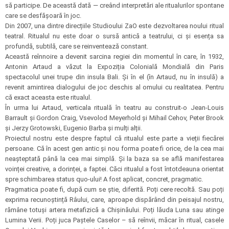
să participe. De această dată — creând interpretări ale ritualurilor spontane
care se desfășoară în joc.
Din 2007, una dintre direcțiile Studioului ZaO este dezvoltarea noului ritual
teatral. Ritualul nu este doar o sursă antică a teatrului, ci și esența sa
profundă, subtilă, care se reinventează constant.
Această reînnoire a devenit sarcina regiei din momentul în care, în 1932,
Antonin Artaud a văzut la Expoziția Colonială Mondială din Paris
spectacolul unei trupe din insula Bali. Și în el (în Artaud, nu în insulă) a
revenit amintirea dialogului de joc deschis al omului cu realitatea. Pentru
că exact aceasta este ritualul.
În urma lui Artaud, verticala rituală în teatru au construit-o Jean-Louis
Barrault și Gordon Craig, Vsevolod Meyerhold și Mihail Cehov, Peter Brook
și Jerzy Grotowski, Eugenio Barba și mulți alții.
Proiectul nostru este despre faptul că ritualul este parte a vieții fiecărei
persoane. Că în acest gen antic și nou forma poate fi orice, de la cea mai
neașteptată până la cea mai simplă. Și la baza sa se află manifestarea
voinței creative, a dorinței, a faptei. Căci ritualul a fost întotdeauna orientat
spre schimbarea status quo-ului! A fost aplicat, concret, pragmatic.
Pragmatica poate fi, după cum se știe, diferită. Poți cere recoltă. Sau poți
exprima recunoștință Râului, care, aproape dispărând din peisajul nostru,
rămâne totuși artera metafizică a Chișinăului. Poți lăuda Luna sau atinge
Lumina Verii. Poți juca Paștele Caselor – să reînvii, măcar în ritual, casele