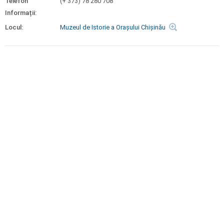
Telefon
(+ 373) 78 280 708
Informații:
Locul:
Muzeul de Istorie a Orașului Chișinău