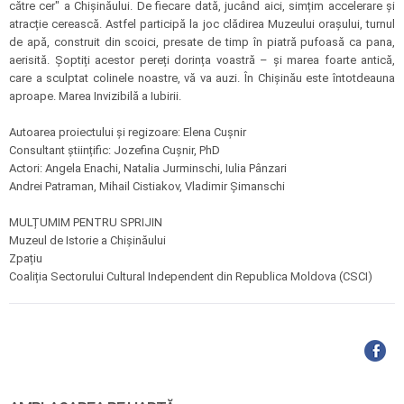
către cer" a Chișinăului. De fiecare dată, jucând aici, simțim accelerare și
atracție cerească. Astfel participă la joc clădirea Muzeului orașului, turnul
de apă, construit din scoici, presate de timp în piatră pufoasă ca pana,
aerisită. Șoptiți acestor pereți dorința voastră – și marea foarte antică,
care a sculptat colinele noastre, vă va auzi. În Chișinău este întotdeauna
aproape. Marea Invizibilă a Iubirii.
Autoarea proiectului și regizoare: Elena Cușnir
Consultant științific: Jozefina Cușnir, PhD
Actori: Angela Enachi, Natalia Jurminschi, Iulia Pânzari
Andrei Patraman, Mihail Cistiakov, Vladimir Șimanschi
MULȚUMIM PENTRU SPRIJIN
Muzeul de Istorie a Chișinăului
Zpațiu
Coaliția Sectorului Cultural Independent din Republica Moldova (CSCI)