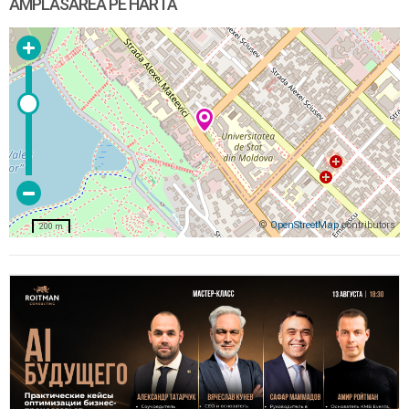
AMPLASAREA PE HARTĂ
©
OpenStreetMap
contributors
200 m