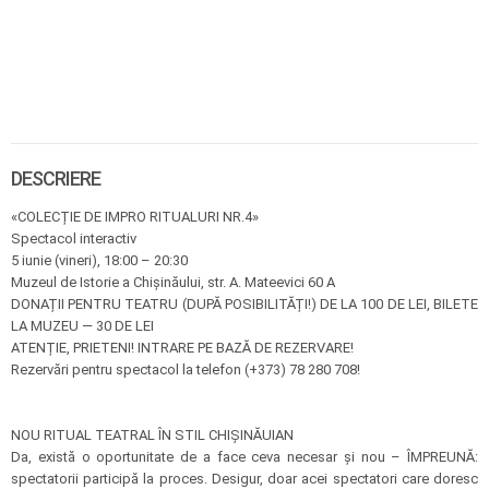
DESCRIERE
«COLECȚIE DE IMPRO RITUALURI NR.4»
Spectacol interactiv
5 iunie (vineri), 18:00 – 20:30
Muzeul de Istorie a Chișinăului, str. A. Mateevici 60 A
DONAȚII PENTRU TEATRU (DUPĂ POSIBILITĂȚI!) DE LA 100 DE LEI, BILETE
LA MUZEU — 30 DE LEI
ATENȚIE, PRIETENI! INTRARE PE BAZĂ DE REZERVARE!
Rezervări pentru spectacol la telefon (+373) 78 280 708!
NOU RITUAL TEATRAL ÎN STIL CHIȘINĂUIAN
Da, există o oportunitate de a face ceva necesar și nou – ÎMPREUNĂ:
spectatorii participă la proces. Desigur, doar acei spectatori care doresc