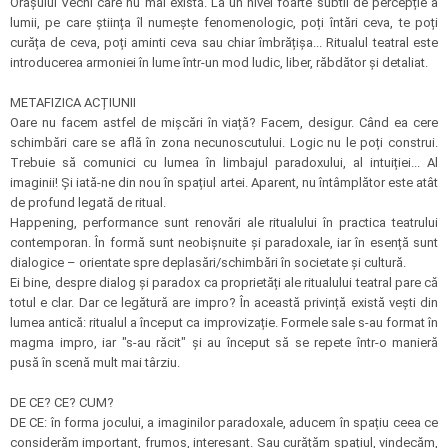
Orașului Vechi care nu mai există. La un nivel foarte subtil de percepție a
lumii, pe care știința îl numește fenomenologic, poți întări ceva, te poți
curăța de ceva, poți aminti ceva sau chiar îmbrățișa... Ritualul teatral este
introducerea armoniei în lume într-un mod ludic, liber, răbdător și detaliat.
METAFIZICA ACȚIUNII
Oare nu facem astfel de mișcări în viață? Facem, desigur. Când ea cere
schimbări care se află în zona necunoscutului. Logic nu le poți construi.
Trebuie să comunici cu lumea în limbajul paradoxului, al intuiției... Al
imaginii! Și iată-ne din nou în spațiul artei. Aparent, nu întâmplător este atât
de profund legată de ritual.
Happening, performance sunt renovări ale ritualului în practica teatrului
contemporan. În formă sunt neobișnuite și paradoxale, iar în esență sunt
dialogice – orientate spre deplasări/schimbări în societate și cultură.
Ei bine, despre dialog și paradox ca proprietăți ale ritualului teatral pare că
totul e clar. Dar ce legătură are impro? În această privință există vești din
lumea antică: ritualul a început ca improvizație. Formele sale s-au format în
magma impro, iar "s-au răcit" și au început să se repete într-o manieră
pusă în scenă mult mai târziu.
DE CE? CE? CUM?
DE CE: în forma jocului, a imaginilor paradoxale, aducem în spațiu ceea ce
considerăm important, frumos, interesant. Sau curățăm spațiul, vindecăm,