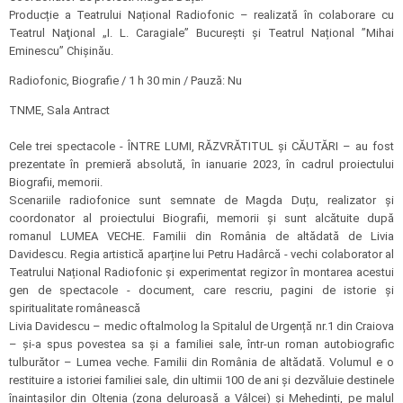
Producție a Teatrului Național Radiofonic – realizată în colaborare cu
Teatrul Naţional „I. L. Caragiale” Bucureşti şi Teatrul Național ”Mihai
Eminescu” Chișinău.
Radiofonic, Biografie / 1 h 30 min / Pauză: Nu
TNME, Sala Antract
Cele trei spectacole - ÎNTRE LUMI, RĂZVRĂTITUL și CĂUTĂRI – au fost
prezentate în premieră absolută, în ianuarie 2023, în cadrul proiectului
Biografii, memorii.
Scenariile radiofonice sunt semnate de Magda Duțu, realizator și
coordonator al proiectului Biografii, memorii și sunt alcătuite după
romanul LUMEA VECHE. Familii din România de altădată de Livia
Davidescu. Regia artistică aparține lui Petru Hadârcă - vechi colaborator al
Teatrului Național Radiofonic și experimentat regizor în montarea acestui
gen de spectacole - document, care rescriu, pagini de istorie și
spiritualitate românească
Livia Davidescu – medic oftalmolog la Spitalul de Urgență nr.1 din Craiova
– și-a spus povestea sa și a familiei sale, într-un roman autobiografic
tulburător – Lumea veche. Familii din România de altădată. Volumul e o
restituire a istoriei familiei sale, din ultimii 100 de ani și dezvăluie destinele
înaintașilor din Oltenia (zona deluroasă a Vâlcei) și Mehedinți, pe malul