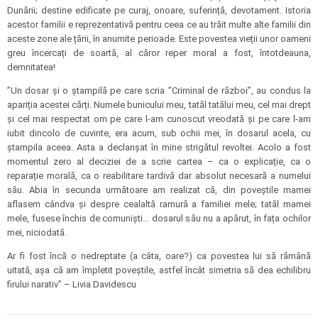
Dunării; destine edificate pe curaj, onoare, suferință, devotament. Istoria
acestor familii e reprezentativă pentru ceea ce au trăit multe alte familii din
aceste zone ale țării, în anumite perioade. Este povestea vieții unor oameni
greu încercați de soartă, al căror reper moral a fost, întotdeauna,
demnitatea!
”Un dosar și o ștampilă pe care scria ”Criminal de război”, au condus la
apariția acestei cărți. Numele bunicului meu, tatăl tatălui meu, cel mai drept
și cel mai respectat om pe care l-am cunoscut vreodată și pe care l-am
iubit dincolo de cuvinte, era acum, sub ochii mei, în dosarul acela, cu
ștampila aceea. Asta a declanșat în mine strigătul revoltei. Acolo a fost
momentul zero al deciziei de a scrie cartea – ca o explicație, ca o
reparație morală, ca o reabilitare tardivă dar absolut necesară a numelui
său. Abia în secunda următoare am realizat că, din poveștile mamei
aflasem cândva și despre cealaltă ramură a familiei mele; tatăl mamei
mele, fusese închis de comuniști… dosarul său nu a apărut, în fața ochilor
mei, niciodată.
Ar fi fost încă o nedreptate (a câta, oare?) ca povestea lui să rămână
uitată, așa că am împletit poveștile, astfel încât simetria să dea echilibru
firului narativ” – Livia Davidescu