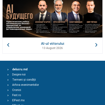
AI-ul viitorului
13 August 2026
delucru.md
Despre noi
Termeni și condiții
Arhiva evenimentelor
Cronici
Fest.ro
ElFest.mx