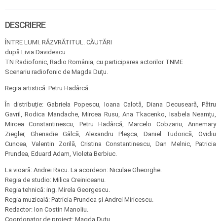
DESCRIERE
ÎNTRE LUMI. RĂZVRĂTITUL. CĂUTĂRI
după Livia Davidescu
TN Radiofonic, Radio România, cu participarea actorilor TNME
Scenariu radiofonic de Magda Duţu.
Regia artistică: Petru Hadârcă.
În distribuție: Gabriela Popescu, Ioana Calotă, Diana Decuseară, Pătru
Gavril, Rodica Mandache, Mircea Rusu, Ana Tkacenko, Isabela Neamțu,
Mircea Constantinescu, Petru Hadârcă, Marcelo Cobzariu, Annemary
Ziegler, Ghenadie Gâlcă, Alexandru Pleșca, Daniel Tudorică, Ovidiu
Cuncea, Valentin Zorilă, Cristina Constantinescu, Dan Melnic, Patricia
Prundea, Eduard Adam, Violeta Berbiuc.
La vioară: Andrei Racu. La acordeon: Niculae Gheorghe.
Regia de studio: Milica Creiniceanu.
Regia tehnică: ing. Mirela Georgescu.
Regia muzicală: Patricia Prundea și Andrei Miricescu.
Redactor: Ion Costin Manoliu.
Coordonator de proiect: Magda Duțu.