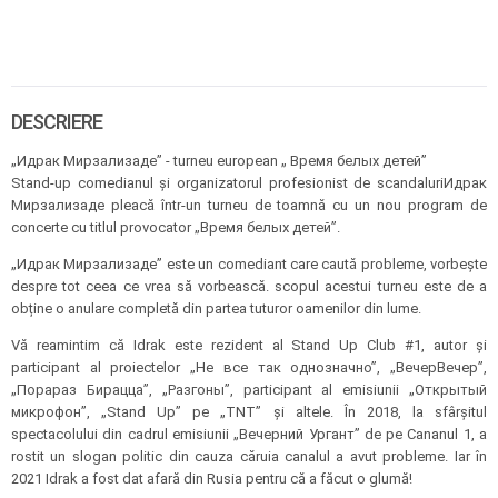
DESCRIERE
„Идрак Мирзализаде” - turneu european „ Время белых детей”
Stand-up comedianul și organizatorul profesionist de scandaluriИдрак
Мирзализаде pleacă într-un turneu de toamnă cu un nou program de
concerte cu titlul provocator „Время белых детей”.
„Идрак Мирзализаде” este un comediant care caută probleme, vorbește
despre tot ceea ce vrea să vorbească. scopul acestui turneu este de a
obține o anulare completă din partea tuturor oamenilor din lume.
Vă reamintim că Idrak este rezident al Stand Up Club #1, autor și
participant al proiectelor „Не все так однозначно”, „ВечерВечер”,
„Порараз Бирацца”, „Разгоны”, participant al emisiunii „Открытый
микрофон”, „Stand Up” pe „TNT” și altele. În 2018, la sfârșitul
spectacolului din cadrul emisiunii „Вечерний Ургант” de pe Cananul 1, a
rostit un slogan politic din cauza căruia canalul a avut probleme. Iar în
2021 Idrak a fost dat afară din Rusia pentru că a făcut o glumă!