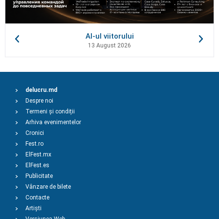
AI-ul viitorului
13 August 2026
delucru.md
Despre noi
Termeni și condiții
Arhiva evenimentelor
Cronici
Fest.ro
ElFest.mx
ElFest.es
Publicitate
Vânzare de bilete
Contacte
Artiști