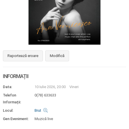
Raportează eroare
Modifică
INFORMAȚII
Data:
10 Iulie 2026, 20:00
Vineri
Telefon
0(78) 633633
Informații:
Locul:
Brut
Gen Eveniment:
Muzică live