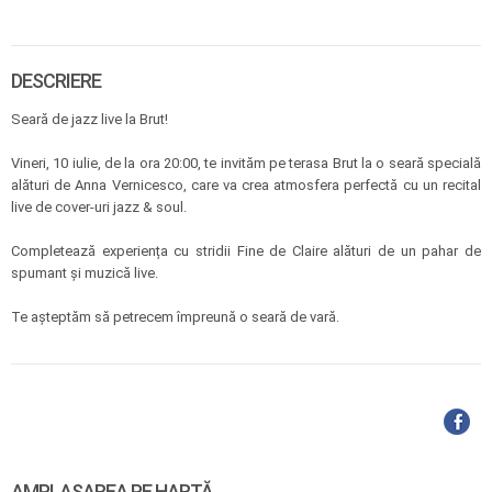
DESCRIERE
Seară de jazz live la Brut!
Vineri, 10 iulie, de la ora 20:00, te invităm pe terasa Brut la o seară specială
alături de Anna Vernicesco, care va crea atmosfera perfectă cu un recital
live de cover-uri jazz & soul.
Completează experiența cu stridii Fine de Claire alături de un pahar de
spumant și muzică live.
Te așteptăm să petrecem împreună o seară de vară.
AMPLASAREA PE HARTĂ