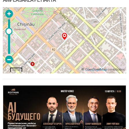
©
OpenStreetMap
contributors
200 m