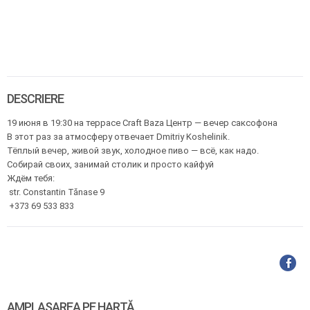
DESCRIERE
19 июня в 19:30 на террасе Craft Baza Центр — вечер саксофона
В этот раз за атмосферу отвечает Dmitriy Koshelinik.
Тёплый вечер, живой звук, холодное пиво — всё, как надо.
Собирай своих, занимай столик и просто кайфуй
Ждём тебя:
str. Constantin Tănase 9
+373 69 533 833
AMPLASAREA PE HARTĂ