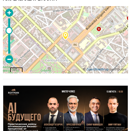
©
OpenStreetMap
contributors
200 m