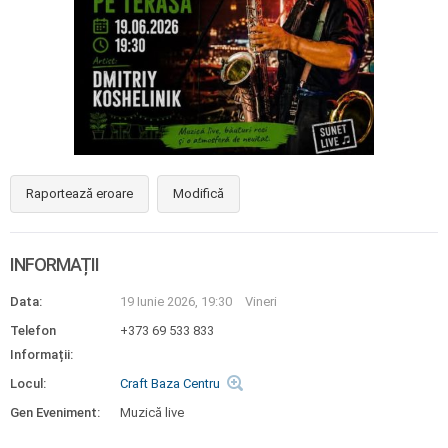
Raportează eroare
Modifică
INFORMAȚII
Data:
19 Iunie 2026, 19:30
Vineri
Telefon
+373 69 533 833
Informații:
Locul:
Craft Baza Centru
Gen Eveniment:
Muzică live