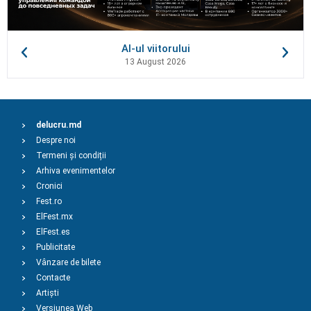
AI-ul viitorului
13 August 2026
delucru.md
Despre noi
Termeni și condiții
Arhiva evenimentelor
Cronici
Fest.ro
ElFest.mx
ElFest.es
Publicitate
Vânzare de bilete
Contacte
Artiști
Versiunea Web