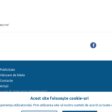
месте!
Publicitate
Vânzare de bilete
Contacte
Artiști
yright © 2009-2026
TENEREVENT
Acest site folosește cookie-uri
eriența utilizatorului. Prin utilizarea site-ul nostru sunteti de acord cu toate