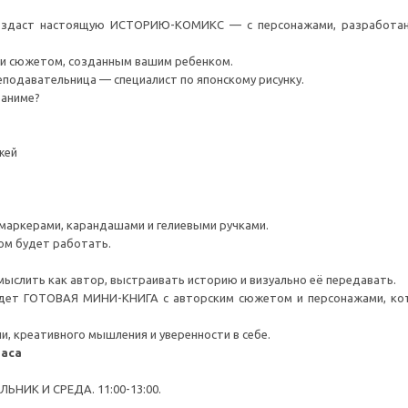
создаст настоящую ИСТОРИЮ-КОМИКС — с персонажами, разработа
 и сюжетом, созданным вашим ребенком.
подавательница — специалист по японскому рисунку.
 аниме?
жей
маркерами, карандашами и гелиевыми ручками.
ом будет работать.
ыслить как автор, выстраивать историю и визуально её передавать.
будет ГОТОВАЯ МИНИ-КНИГА с авторским сюжетом и персонажами, ко
и, креативного мышления и уверенности в себе.
часа
ЬНИК И СРЕДА. 11:00-13:00.