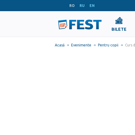
RO
RU
EN
BILETE
Acasă
Evenimente
Pentru copii
Curs 