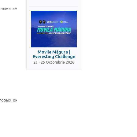
нными им
Movila Măgura |
Everesting Challenge
23 - 25 Octombrie 2026
торых он