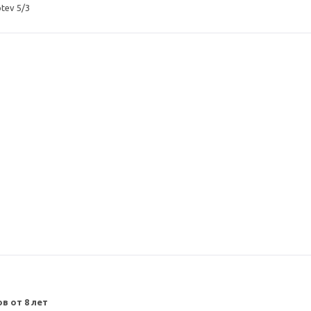
otev 5/3
в от 8 лет