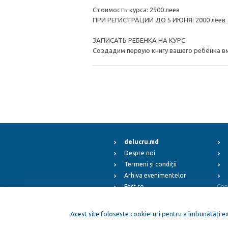
Стоимость курса: 2500 леев
ПРИ РЕГИСТРАЦИИ ДО 5 ИЮНЯ: 2000 леев
ЗАПИСАТЬ РЕБЕНКА НА КУРС:
Создадим первую книгу вашего ребёнка в
delucru.md
Despre noi
Termeni și condiții
Arhiva evenimentelor
Fest.ro
Cop
ElFest.mx
ElFest.es
Acest site foloseste cookie-uri pentru a îmbunătăți exp