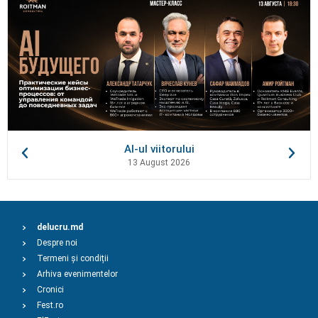
AI-ul viitorului
13 August 2026
delucru.md
Despre noi
Termeni și condiții
Arhiva evenimentelor
Cronici
Fest.ro