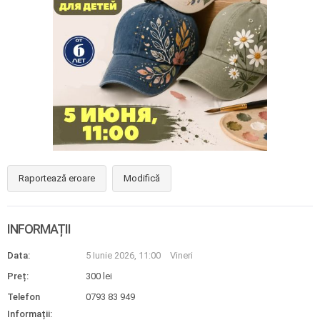
Raportează eroare
Modifică
INFORMAȚII
Data:
5 Iunie 2026, 11:00
Vineri
Preț:
300 lei
Telefon
0793 83 949
Informații: