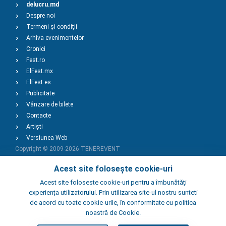
delucru.md
Despre noi
Termeni și condiții
Arhiva evenimentelor
Cronici
Fest.ro
ElFest.mx
ElFest.es
Publicitate
Vânzare de bilete
Contacte
Artiști
Versiunea Web
Copyright © 2009-2026
TENEREVENT
Acest site folosește cookie-uri
Adaugă Eveniment
Acest site foloseste cookie-uri pentru a îmbunătăți
experiența utilizatorului. Prin utilizarea site-ul nostru sunteti
de acord cu toate cookie-urile, în conformitate cu politica
Adaugă Local
noastră de Cookie.