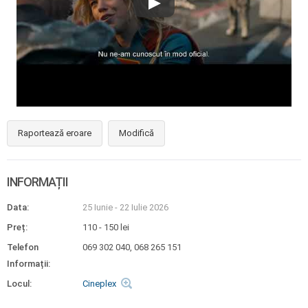
Raportează eroare
Modifică
INFORMAȚII
Data:
25 Iunie
-
22 Iulie 2026
Preț:
110 - 150 lei
Telefon
069 302 040, 068 265 151
Informații:
Locul:
Cineplex