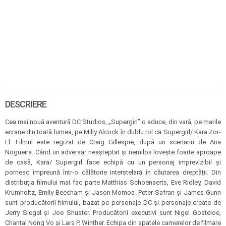
DESCRIERE
Cea mai nouă aventură DC Studios, „Supergirl” o aduce, din vară, pe marile
ecrane din toată lumea, pe Milly Alcock în dublu rol ca Supergirl/ Kara Zor-
El. Filmul este regizat de Craig Gillespie, după un scenariu de Ana
Nogueira. Când un adversar neașteptat și nemilos lovește foarte aproape
de casă, Kara/ Supergirl face echipă cu un personaj imprevizibil și
pornesc împreună într-o călătorie interstelară în căutarea dreptății. Din
distribuția filmului mai fac parte Matthias Schoenaerts, Eve Ridley, David
Krumholtz, Emily Beecham și Jason Momoa. Peter Safran și James Gunn
sunt producătorii filmului, bazat pe personaje DC și personaje create de
Jerry Siegel și Joe Shuster. Producătorii executivi sunt Nigel Gosteloe,
Chantal Nong Vo și Lars P. Winther. Echipa din spatele camerelor de filmare