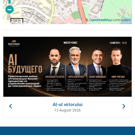
©
OpenStreetMap
contributors
200 m
AI-ul viitorului
13 August 2026