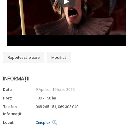
Raportează eroare
Modifică
INFORMAȚII
Data:
9 Aprilie
-
10 Iunie 2026
Preț:
100 - 150 lei
Telefon
068 265 151, 069 302 040
Informații:
Locul:
Cineplex