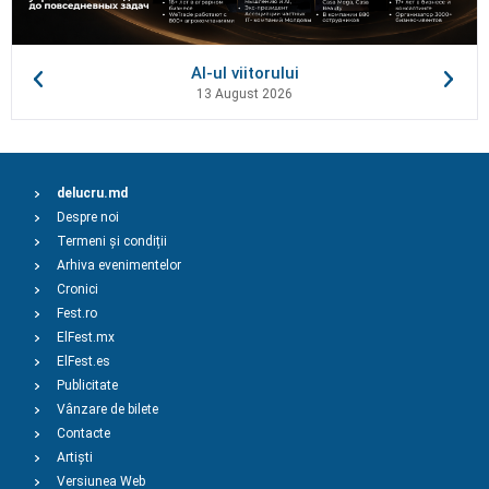
AI-ul viitorului
13 August 2026
delucru.md
Despre noi
Termeni și condiții
Arhiva evenimentelor
Cronici
Fest.ro
ElFest.mx
ElFest.es
Publicitate
Vânzare de bilete
Contacte
Artiști
Versiunea Web