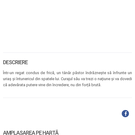
DESCRIERE
Într-un regat condus de frică, un tânăr păstor îndrăznește să înfrunte un
uriaș și întunericul din spatele lui. Curajul său va trezi o națiune și va dovedi
că adevărata putere vine din încredere, nu din forță brută.
AMPLASAREA PE HARTĂ