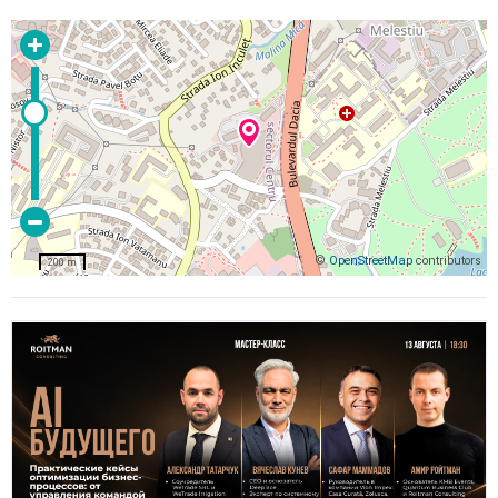
©
OpenStreetMap
contributors
200 m