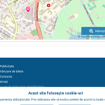
Măreșt
©
OpenStreetMap
con
Publicitate
Vânzare de bilete
Contacte
Artiști
yright © 2009-2026
TENEREVENT
Acest site folosește cookie-uri
eriența utilizatorului. Prin utilizarea site-ul nostru sunteti de acord cu toate