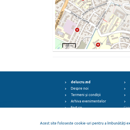
200 m
delucru.md
Despre noi
Termeni și condiții
Arhiva evenimentelor
Fest.ro
Cop
ElFest.mx
ElFest.es
Acest site foloseste cookie-uri pentru a îmbunătăți exp