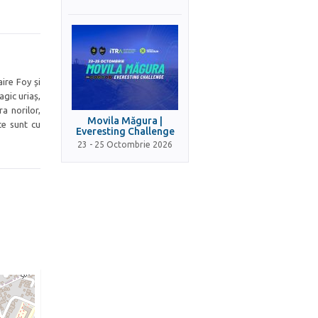
ire Foy și
agic uriaș,
a norilor,
Movila Măgura |
ce sunt cu
Everesting Challenge
23 - 25 Octombrie 2026