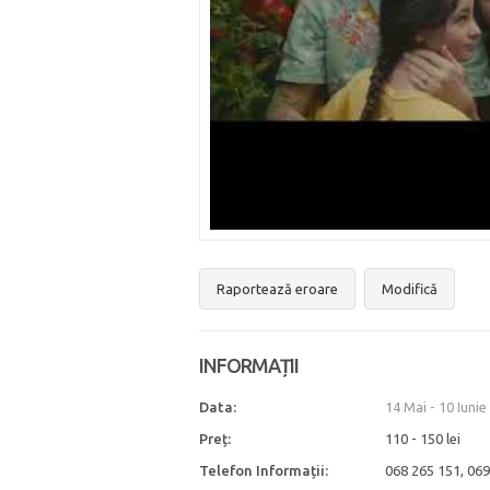
Raportează eroare
Modifică
INFORMAȚII
Data:
14 Mai
-
10 Iunie
Preț:
110 - 150 lei
Telefon Informații:
068 265 151, 069