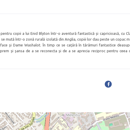
tru copii a lui Enid Blyton într-o aventură fantastică și capricioasă, cu Cla
 se mută într-o zonă rurală izolată din Anglia, copiii lor dau peste un copac m
ace și Dame Washalot. În timp ce se cațără în tărâmuri fantastice deasupr
prem și șansa de a se reconecta și de a se aprecia reciproc pentru ceea 