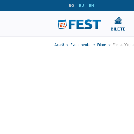
RO
RU
EN
BILETE
Acasă
Evenimente
Filme
Filmul "Copa