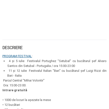
DESCRIERE
PROGRAM FESTIVAL
:
4 și 5 iulie Festivalul Portughez "Setubal" cu bucătarul șef Alvaro
Santos din Setubal - Portugalia / ora 15:00-23:00
11 și 12 iulie Festivalul Italian "Bari" cu bucătarul șef Luigi Rizzi din
Bari - Italia
Parcul Central "Mihai Volontir"
Ora: 15:00-23:00.
Intrare gratuită
• 1000 de locuri la așezate la mese
• 12 bucătari