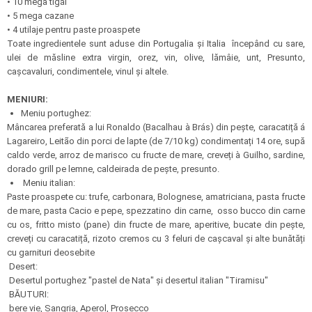
• 10 mega tigăi
• 5 mega cazane
• 4 utilaje pentru paste proaspete
Toate ingredientele sunt aduse din Portugalia și Italia începând cu sare,
ulei de măsline extra virgin, orez, vin, olive, lămâie, unt, Presunto,
cașcavaluri, condimentele, vinul și altele.
MENIURI:
Meniu portughez:
Mâncarea preferată a lui Ronaldo (Bacalhau à Brás) din pește, caracatiță á
Lagareiro, Leitão din porci de lapte (de 7/10 kg) condimentați 14 ore, supă
caldo verde, arroz de marisco cu fructe de mare, creveți à Guilho, sardine,
dorado grill pe lemne, caldeirada de pește, presunto.
Meniu italian:
Paste proaspete cu: trufe, carbonara, Bolognese, amatriciana, pasta fructe
de mare, pasta Cacio e pepe, spezzatino din carne, osso bucco din carne
cu os, fritto misto (pane) din fructe de mare, aperitive, bucate din pește,
creveți cu caracatiță, rizoto cremos cu 3 feluri de cașcaval și alte bunătăți
cu garnituri deosebite
Desert:
Desertul portughez "pastel de Nata" și desertul italian "Tiramisu"
BĂUTURI:
bere vie, Sangria, Aperol, Prosecco