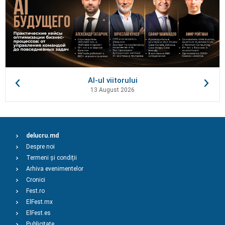
AI-ul viitorului
13 August 2026
delucru.md
Despre noi
Termeni și condiții
Arhiva evenimentelor
Cronici
Fest.ro
ElFest.mx
ElFest.es
Publicitate