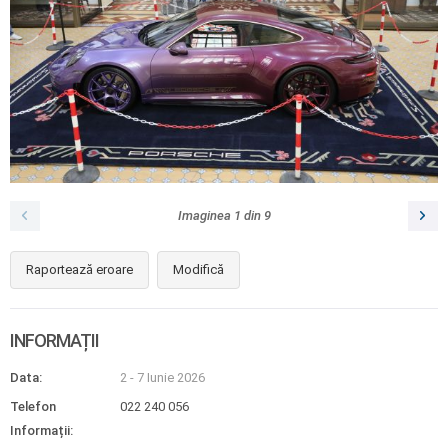
Imaginea
1
din
9
Raportează eroare
Modifică
INFORMAȚII
Data:
2 - 7 Iunie 2026
Telefon
022 240 056
Informații: