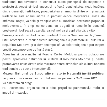
tradițional moldovenesc, a constituit sursa principală de inspirație a
proiectului. Acest simbol ancestral reflectă continuitatea vieții, legătura
dintre generații, fertilitatea, prosperitatea și armonia dintre om și natură.
Rădăcinile sale adânc înfipte în pământ evocă moștenirea lăsată de
strămoșii noștri, valorile și tradițiile care au modelat identitatea poporului
moldovenesc, în timp ce coroana sa bogată și ramurile în continuă
creștere simbolizează dezvoltarea, reînnoirea și aspirația către viitor.
Prezența acestui simbol pe automobilul Porsche Sonderwunsch „Tree of
Life” reprezintă o recunoaștere internațională a patrimoniului cultural al
Republicii Moldova și o demonstrație că valorile tradiționale pot inspira
creații contemporane de înaltă clasă.
Adresăm sincere mulțumiri Porche Center Moldova pentru colaborare,
pentru aprecierea patrimoniului cultural al Republicii Moldova și pentru
promovarea unuia dintre cele mai importante simboluri ale culturii noastre
tradiționale pe scena internațională.
Muzeul Național de Etnografie și Istorie Naturală invită publicul
larg să admire acest automobil unic în perioada 2–7 iunie 2026.
Vă așteptăm cu drag!
P.S. Evenimentul organizat nu a adus prejudiciu patrimoniului mobil și
imobil al muzeului.