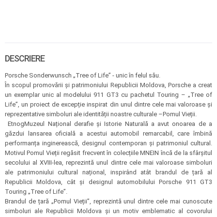
DESCRIERE
Porsche Sonderwunsch „Tree of Life” - unic în felul său.
În scopul promovării și patrimoniului Republicii Moldova, Porsche a creat
un exemplar unic al modelului 911 GT3 cu pachetul Touring – „Tree of
Life”, un proiect de excepție inspirat din unul dintre cele mai valoroase și
reprezentative simboluri ale identității noastre culturale –Pomul Vieții.
EtnogMuzeul Național derafie și Istorie Naturală a avut onoarea de a
găzdui lansarea oficială a acestui automobil remarcabil, care îmbină
performanța inginerească, designul contemporan și patrimoniul cultural.
Motivul Pomul Vieții regăsit frecvent în colecțiile MNEIN încă de la sfârșitul
secolului al XVIII-lea, reprezintă unul dintre cele mai valoroase simboluri
ale patrimoniului cultural național, inspirând atât brandul de țară al
Republicii Moldova, cât și designul automobilului Porsche 911 GT3
Touring „Tree of Life”.
Brandul de țară „Pomul Vieții”, reprezintă unul dintre cele mai cunoscute
simboluri ale Republicii Moldova și un motiv emblematic al covorului