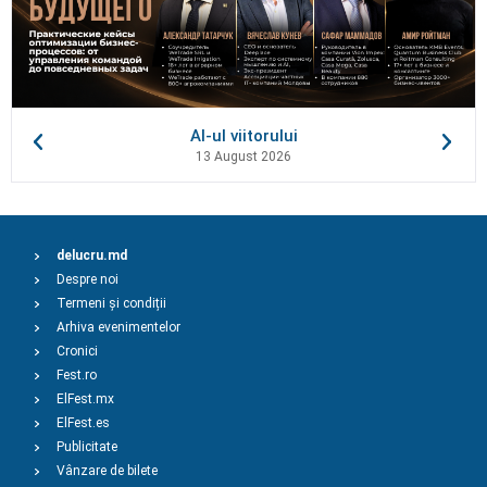
AI-ul viitorului
13 August 2026
delucru.md
Despre noi
Termeni și condiții
Arhiva evenimentelor
Cronici
Fest.ro
ElFest.mx
ElFest.es
Publicitate
Vânzare de bilete