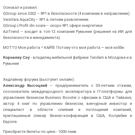
Основал и развил:
QGroup since 2002 – №1 в безопасности (4 компании в направлении).
VaraVara AquaCity – №1 в летнем развлечении.
QGroup | Profit din soare – скоро №1 сфере энергетики
AziTrend – входит в топ-12 компаний Румынии (решения на ИИ для
безопасности и менеджмента).
МОТТО Моя работа = КАЙФ. Потому что моя работа — моё хобби.
Корнелиу Сэу
- владелец мебельной фабрики Tandem в Молдове и в
Румынии
Хедлайнер форума (выступит онлайн):
Александр Высоцкий
— предприниматель с 30-летним стажем,
сооснователь международного акселератора и IT-платформы для
управления бизнесом Business Booster c офисами в США и Тайване,
автор 4 книг по управлению бизнесом, венчурный инвестор и
специалист в области слияний и поглощений компаний,
приглашенный спикер бизнес-конференций в США, Колумбии и
Европе.
Приобрести билеты по цене - 1000 леев