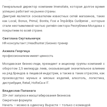
Генеральный директор компании Imensitate, которая долгое время
успешно работает на рынке страны.
Дмитрий является основателем известных сетей магазинов, таких
как Local, Bonus, Primul, Bonita, Foxi и Împărăția Curățeniei , которые
стали неотъемлемой частью ритейл-сектора Республики Молдова с
покрытием по всей стране.
Светлана Скутельничук
HR-консультант | Headhunter | Бизнес-тренер
Анжела Георгица
профессионализм имеет ценность
Молдавская бизнес-леди, президент и акционер группы компаний с
оборотом 2,5 милиарда леев, оказывающей значительное влияние
на ряд брендов в пищевой индустрии, а также в таких отраслях, как
производство мучных и мясных изделий, алкоголь, логистика,
дистрибуция, Retail, HoReCa и IT.
Владислав Папанага
20+ лет запуска и масштабирования бизнесов
Секретная формула:
Начать — можно в одиночку. Вырасти — только с командой.