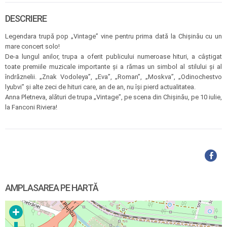
DESCRIERE
Legendara trupă pop „Vintage” vine pentru prima dată la Chișinău cu un
mare concert solo!
De-a lungul anilor, trupa a oferit publicului numeroase hituri, a câștigat
toate premiile muzicale importante și a rămas un simbol al stilului și al
îndrăznelii. „Znak Vodoleya”, „Eva”, „Roman”, „Moskva”, „Odinochestvo
lyubvi” și alte zeci de hituri care, an de an, nu își pierd actualitatea.
Anna Pletneva, alături de trupa „Vintage”, pe scena din Chișinău, pe 10 iulie,
la Fanconi Riviera!
AMPLASAREA PE HARTĂ