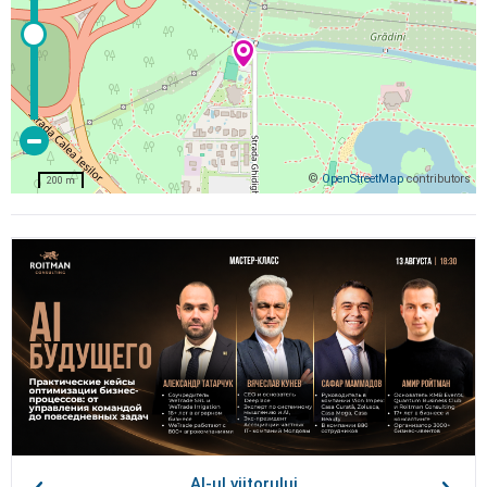
©
OpenStreetMap
contributors
200 m
AI-ul viitorului