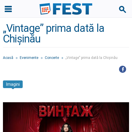
„Vintage” prima dată la
Chișinău
Acasă
Evenimente
Concerte
„Vintage” prima dată la Chișinău
Imagini