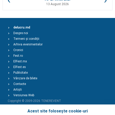
13 August 2026
delucru.md
Despre noi
Termeni și condiții
Arhiva evenimentelor
Cronici
Fest.ro
ElFest.mx
ElFest.es
Publicitate
Vânzare de bilete
Contacte
Artiști
Versiunea Web
Copyright © 2009-2026
TENEREVENT
Acest site folosește cookie-uri