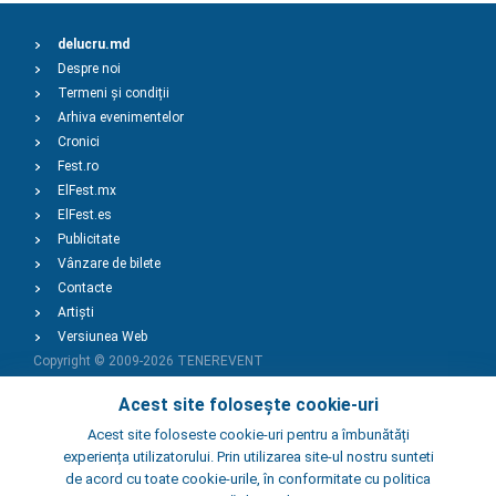
delucru.md
Despre noi
Termeni și condiții
Arhiva evenimentelor
Cronici
Fest.ro
ElFest.mx
ElFest.es
Publicitate
Vânzare de bilete
Contacte
Artiști
Versiunea Web
Copyright © 2009-2026
TENEREVENT
Acest site folosește cookie-uri
Adaugă Eveniment
Acest site foloseste cookie-uri pentru a îmbunătăți
experiența utilizatorului. Prin utilizarea site-ul nostru sunteti
de acord cu toate cookie-urile, în conformitate cu politica