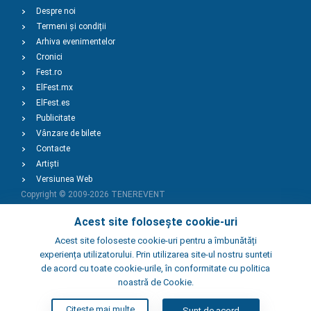
Despre noi
Termeni și condiții
Arhiva evenimentelor
Cronici
Fest.ro
ElFest.mx
ElFest.es
Publicitate
Vânzare de bilete
Contacte
Artiști
Versiunea Web
Copyright © 2009-2026
TENEREVENT
Acest site folosește cookie-uri
Adaugă Eveniment
Acest site foloseste cookie-uri pentru a îmbunătăți
experiența utilizatorului. Prin utilizarea site-ul nostru sunteti
de acord cu toate cookie-urile, în conformitate cu politica
Adaugă Local
noastră de Cookie.
Citeste mai multe
Sunt de acord