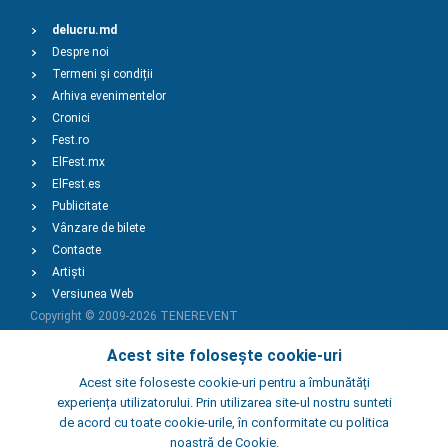
delucru.md
Despre noi
Termeni și condiții
Arhiva evenimentelor
Cronici
Fest.ro
ElFest.mx
ElFest.es
Publicitate
Vânzare de bilete
Contacte
Artiști
Versiunea Web
Copyright © 2009-2026
TENEREVENT
Acest site folosește cookie-uri
Adaugă Eveniment
Acest site foloseste cookie-uri pentru a îmbunătăți
experiența utilizatorului. Prin utilizarea site-ul nostru sunteti
de acord cu toate cookie-urile, în conformitate cu politica
Adaugă Local
noastră de Cookie.