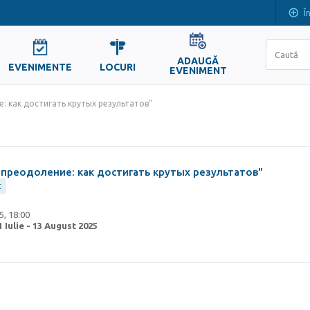
Î
ADAUGĂ
EVENIMENTE
LOCURI
EVENIMENT
: как достигать крутых результатов"
 преодоление: как достигать крутых результатов"
t
5, 18:00
1 Iulie
-
13 August 2025