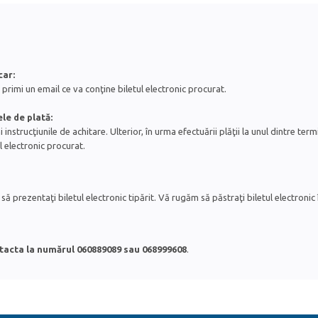
car:
 primi un email ce va conţine biletul electronic procurat.
le de plată:
instrucţiunile de achitare. Ulterior, în urma efectuării plăţii la unul dintre t
l electronic procurat.
să prezentaţi biletul electronic tipărit. Vă rugăm să păstraţi biletul electronic 
tacta la numărul 060889089 sau
068999608
.