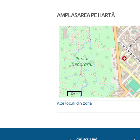
AMPLASAREA PE HARTĂ
200 m
Alte locuri din zonă
delucru.md