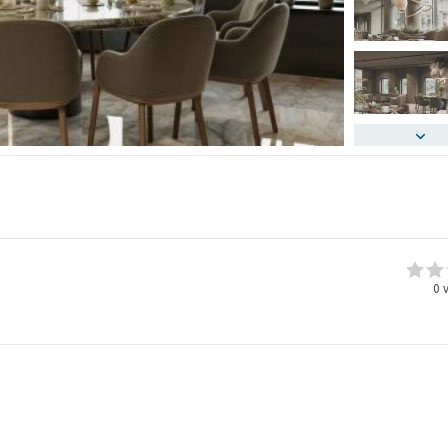
0
v
_