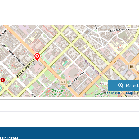
Măreșt
©
OpenStreetMap
con
Publicitate