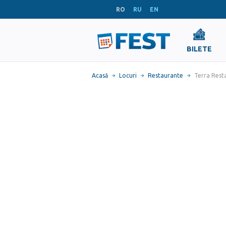
RO
RU
EN
BILETE
Acasă
Locuri
Restaurante
Terra Rest