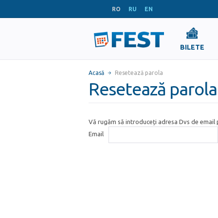
RO
RU
EN
BILETE
Acasă
Resetează parola
Resetează parola
Vă rugăm să introduceți adresa Dvs de email p
Email