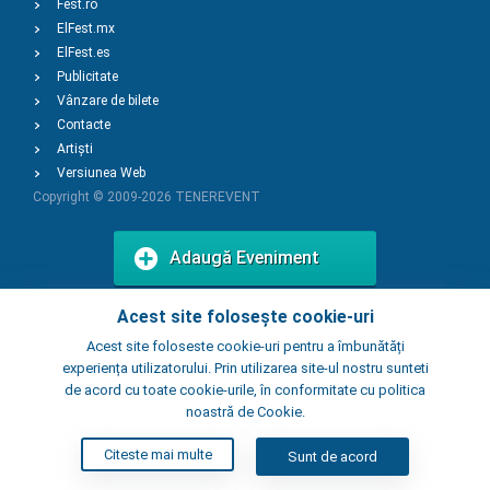
Fest.ro
ElFest.mx
ElFest.es
Publicitate
Vânzare de bilete
Contacte
Artiști
Versiunea Web
Copyright © 2009-2026
TENEREVENT
Adaugă Eveniment
Acest site folosește cookie-uri
Adaugă Local
Acest site foloseste cookie-uri pentru a îmbunătăți
experiența utilizatorului. Prin utilizarea site-ul nostru sunteti
de acord cu toate cookie-urile, în conformitate cu politica
noastră de Cookie.
Citeste mai multe
Sunt de acord