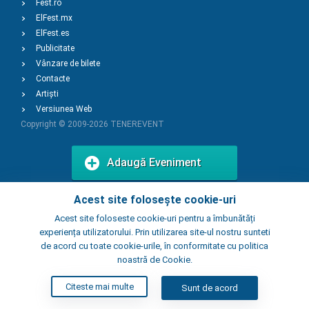
Fest.ro
ElFest.mx
ElFest.es
Publicitate
Vânzare de bilete
Contacte
Artiști
Versiunea Web
Copyright © 2009-2026
TENEREVENT
Adaugă Eveniment
Acest site folosește cookie-uri
Adaugă Local
Acest site foloseste cookie-uri pentru a îmbunătăți
experiența utilizatorului. Prin utilizarea site-ul nostru sunteti
de acord cu toate cookie-urile, în conformitate cu politica
noastră de Cookie.
Citeste mai multe
Sunt de acord