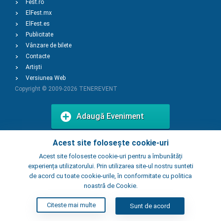
Fest.ro
ElFest.mx
ElFest.es
Publicitate
Vânzare de bilete
Contacte
Artiști
Versiunea Web
Copyright © 2009-2026
TENEREVENT
Adaugă Eveniment
Acest site folosește cookie-uri
Adaugă Local
Acest site foloseste cookie-uri pentru a îmbunătăți
experiența utilizatorului. Prin utilizarea site-ul nostru sunteti
de acord cu toate cookie-urile, în conformitate cu politica
noastră de Cookie.
Citeste mai multe
Sunt de acord