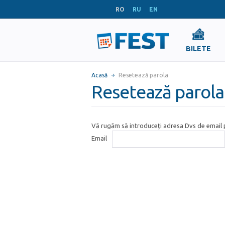
RO
RU
EN
BILETE
Acasă
Resetează parola
Resetează parola
Vă rugăm să introduceți adresa Dvs de email p
Email