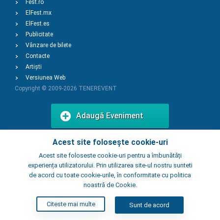
Fest.ro
ElFest.mx
ElFest.es
Publicitate
Vânzare de bilete
Contacte
Artiști
Versiunea Web
Copyright © 2009-2026
TENEREVENT
Adaugă Eveniment
Acest site folosește cookie-uri
Adaugă Local
Acest site foloseste cookie-uri pentru a îmbunătăți
experiența utilizatorului. Prin utilizarea site-ul nostru sunteti
de acord cu toate cookie-urile, în conformitate cu politica
noastră de Cookie.
Citeste mai multe
Sunt de acord