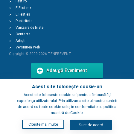
Fest.ro
ElFest.mx
ElFest.es
Publicitate
Vânzare de bilete
Contacte
Artiști
Versiunea Web
Copyright © 2009-2026
TENEREVENT
Adaugă Eveniment
Acest site folosește cookie-uri
Adaugă Local
Acest site foloseste cookie-uri pentru a îmbunătăți
experiența utilizatorului. Prin utilizarea site-ul nostru sunteti
de acord cu toate cookie-urile, în conformitate cu politica
noastră de Cookie.
Citeste mai multe
Sunt de acord