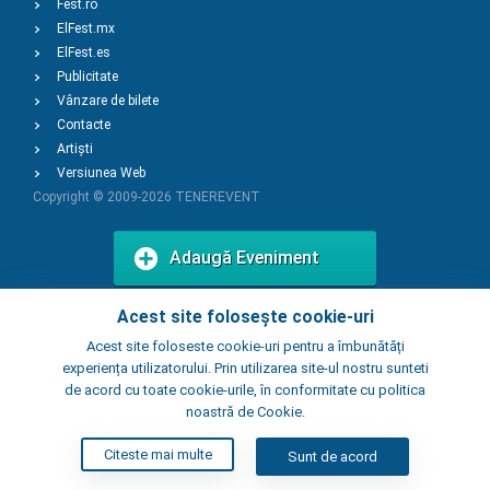
Fest.ro
ElFest.mx
ElFest.es
Publicitate
Vânzare de bilete
Contacte
Artiști
Versiunea Web
Copyright © 2009-2026
TENEREVENT
Adaugă Eveniment
Acest site folosește cookie-uri
Adaugă Local
Acest site foloseste cookie-uri pentru a îmbunătăți
experiența utilizatorului. Prin utilizarea site-ul nostru sunteti
de acord cu toate cookie-urile, în conformitate cu politica
noastră de Cookie.
Citeste mai multe
Sunt de acord